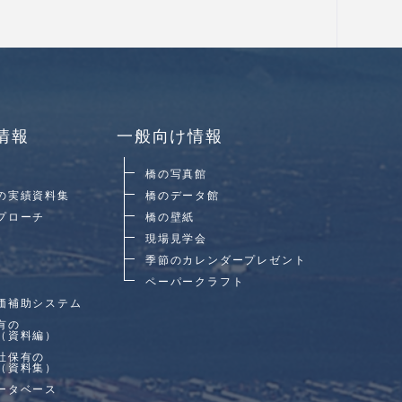
情報
一般向け情報
橋の写真館
の実績資料集
橋のデータ館
プローチ
橋の壁紙
現場見学会
季節のカレンダープレゼント
ペーパークラフト
価補助システム
有の
（資料編）
社保有の
（資料集）
ータベース