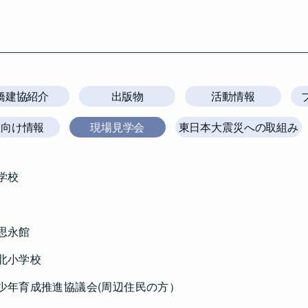
橋建協紹介
出版物
活動情報
般向け情報
現場見学会
東日本大震災への取組み
学校
思永館
北⼩学校
少年育成推進協議会(周辺住民の方）