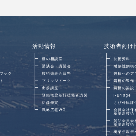
活動情報
技術者向け
橋の相談室
技術資料
講演会・講習会
耐候性鋼橋
ブック
技術発表会資料
鋼橋へのア
ト
ブリッジトーク
鋼橋の製作
出前講座
鋼橋の架設
登録橋梁基幹技能者講習
i-Bridge
伊藤學賞
さび外観評
戦略広報WG
会員会社保
橋梁新技術
賛助会員会
橋梁新技術
橋梁年鑑デ