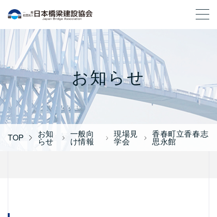
一般社団法人 日本橋梁建設協会
お知らせ
お知
一般向
現場見
香春町立香春志
TOP
らせ
け情報
学会
思永館