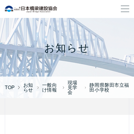
一般社団法人 日本橋梁建設協会
お知らせ
現場
お知
一般向
静岡県磐田市立福
TOP
見学
らせ
け情報
田小学校
会