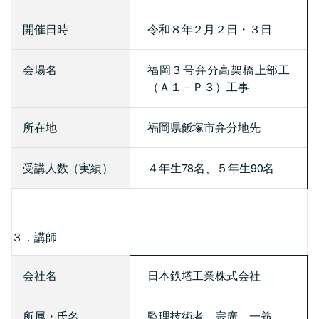
開催日時
令和８年２月２日・３日
会場名
福岡３号弁分高架橋上部工
（Ａ１－Ｐ３）工事
所在地
福岡県飯塚市弁分地先
受講人数（実績）
４年生78名、５年生90名
３．講師
会社名
日本鉄塔工業株式会社
所属・氏名
監理技術者 宗廣 一義