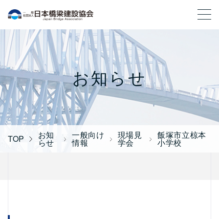
一般社団法人 日本橋梁建設協会
お知らせ
お知
一般向け
現場見
飯塚市立椋本
TOP
らせ
情報
学会
小学校