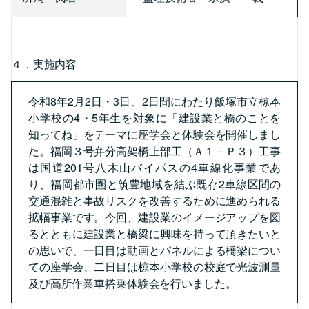
４．実施内容
令和8年2月2日・3日、2日間にわたり飯塚市立椋本
小学校の4・5年生を対象に「建設業と橋のことを
知ってね」をテーマに座学会と体験会を開催しまし
た。福岡３号弁分高架橋上部工（Ａ１－Ｐ３）工事
は国道201号八木山バイパスの4車線化事業であ
り、福岡都市圏と筑豊地域を結ぶ既存2車線区間の
交通混雑と事故リスクを改善するために進められる
拡幅事業です。今回、建設業のイメージアップを図
るとともに建設業と橋梁に興味を持って頂きたいと
の思いで、一日目は動画とパネルによる橋梁につい
ての座学会、二日目は椋本小学校の校庭で光波測量
及び高所作業車搭乗体験会を行いました。