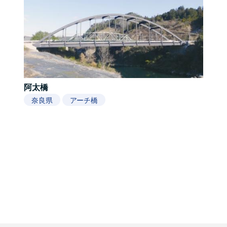
阿太橋
奈良県
アーチ橋