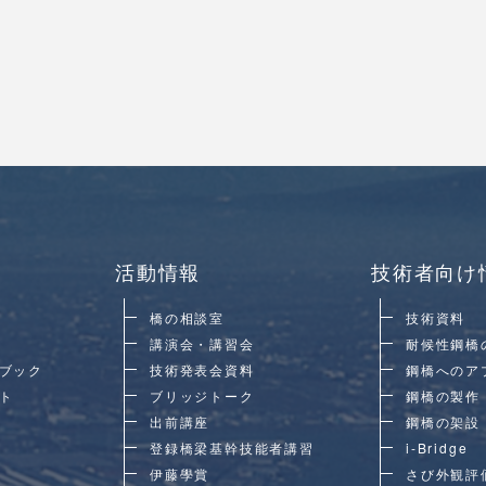
活動情報
技術者向け
橋の相談室
技術資料
講演会・講習会
耐候性鋼橋
ブック
技術発表会資料
鋼橋へのア
ト
ブリッジトーク
鋼橋の製作
出前講座
鋼橋の架設
登録橋梁基幹技能者講習
i-Bridge
伊藤學賞
さび外観評