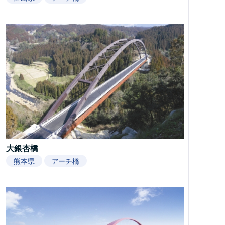
大銀杏橋
熊本県
アーチ橋