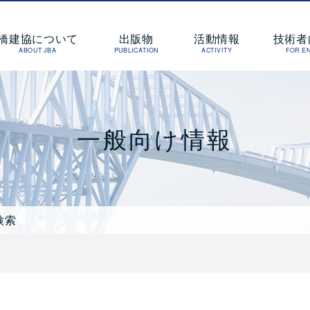
橋梁建設協会
橋建協について
出版物
活動情報
技術者
ABOUT JBA
PUBLICATION
ACTIVITY
FOR E
一般向け情報
検索