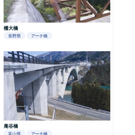
柵大橋
長野県
アーチ橋
庵谷橋
富山県
アーチ橋