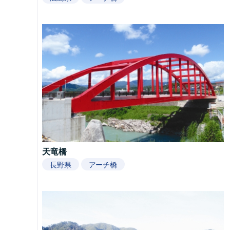
天竜橋
長野県
アーチ橋