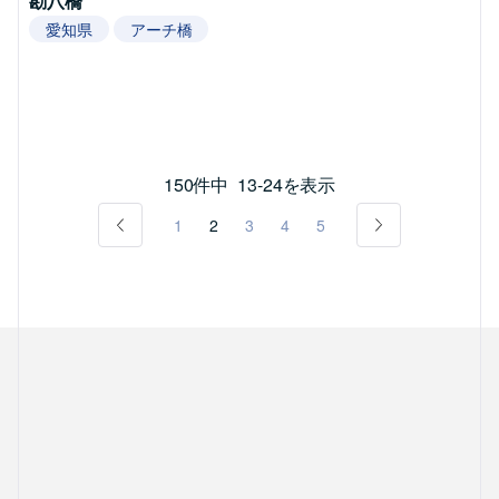
勘八橋
愛知県
アーチ橋
150件中
13-24を表示
1
2
3
4
5