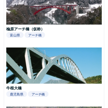
楡原アーチ橋（仮称）
富山県
アーチ橋
牛根大橋
鹿児島県
アーチ橋