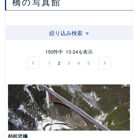
橋の写真館
絞り込み検索
150件中
13-24を表示
1
2
3
4
5
枯松沢橋