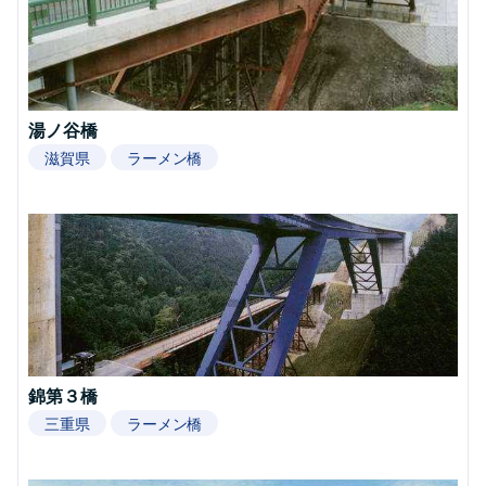
湯ノ谷橋
滋賀県
ラーメン橋
錦第３橋
三重県
ラーメン橋