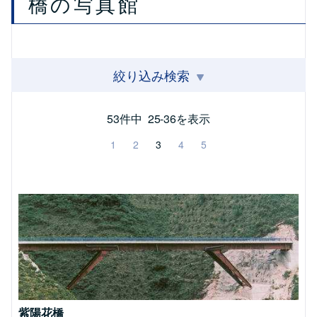
橋の写真館
絞り込み検索
53件中
25-36を表示
1
2
3
4
5
紫陽花橋