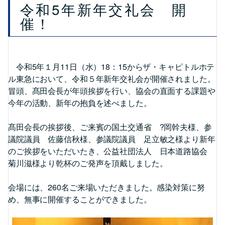
令和5年新年交礼会 開
催！
令和5年１月11日（水）18：15からザ・キャピトルホテ
ル東急において、令和５年新年交礼会が開催されました。
冒頭、髙田会長が年頭挨拶を行い、協会の直面する課題や
今年の活動、新年の抱負を述べました。
髙田会長の挨拶後、ご来賓の国土交通省 ?岡幹夫様、参
議院議員 佐藤信秋様、参議院議員 足立敏之様より新年
のご挨拶をいただいたき、公益社団法人 日本道路協会
菊川滋様より乾杯のご発声を頂戴しました。
会場には、260名ご来場いただきました。感染対策に努
め、無事に開催することができました。