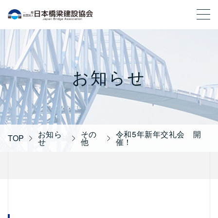
一般社団法人 日本橋梁建設協会
お知らせ
お知ら
その
令和5年新年交礼会 開
TOP
せ
他
催！