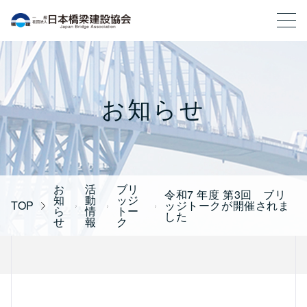
一般社団法人 日本橋梁建設協会
お知らせ
お
活
ブリ
令和7 年度 第3回 ブリ
知
動
ッジ
TOP
ッジトークが開催されま
ら
情
トー
した
せ
報
ク