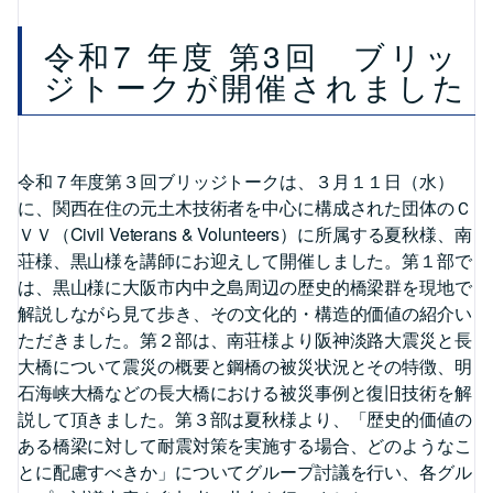
令和7 年度 第3回 ブリッ
ジトークが開催されました
令和７年度第３回ブリッジトークは、３月１１日（水）
に、関西在住の元土木技術者を中心に構成された団体のＣ
ＶＶ（Civil Veterans & Volunteers）に所属する夏秋様、南
荘様、黒山様を講師にお迎えして開催しました。第１部で
は、黒山様に大阪市内中之島周辺の歴史的橋梁群を現地で
解説しながら見て歩き、その文化的・構造的価値の紹介い
ただきました。第２部は、南荘様より阪神淡路大震災と長
大橋について震災の概要と鋼橋の被災状況とその特徴、明
石海峡大橋などの長大橋における被災事例と復旧技術を解
説して頂きました。第３部は夏秋様より、「歴史的価値の
ある橋梁に対して耐震対策を実施する場合、どのようなこ
とに配慮すべきか」についてグループ討議を行い、各グル