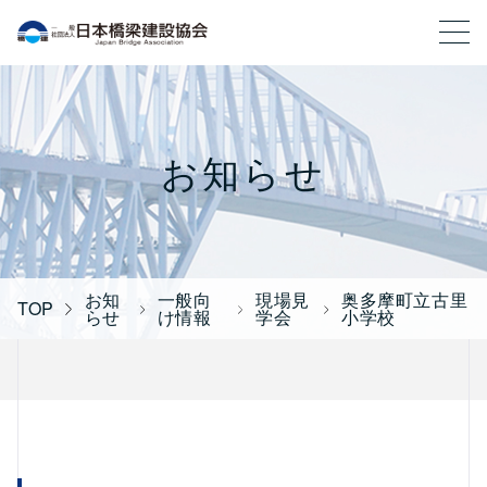
一般社団法人 日本橋梁建設協会
お知らせ
お知
一般向
現場見
奥多摩町立古里
TOP
らせ
け情報
学会
小学校