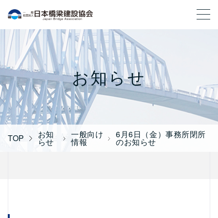
一般社団法人 日本橋梁建設協会
お知らせ
お知
一般向け
6月6日（金）事務所閉所
TOP
らせ
情報
のお知らせ