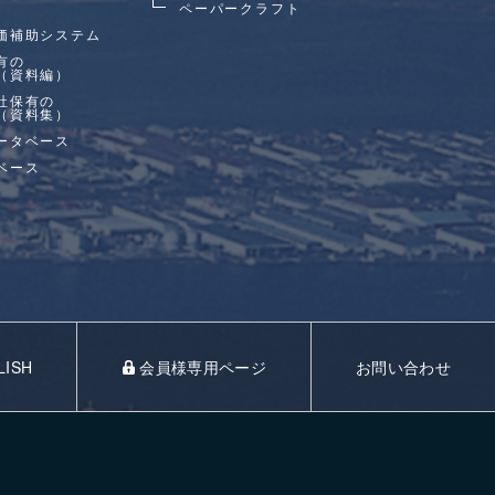
ペーパークラフト
価補助システム
有の
（資料編）
社保有の
（資料集）
ータベース
ベース
LISH
会員様専用ページ
お問い合わせ