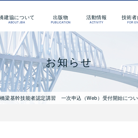
橋梁建設協会
橋建協について
出版物
活動情報
技術者
ABOUT JBA
PUBLICATION
ACTIVITY
FOR E
お知らせ
録橋梁基幹技能者認定講習 一次申込（Web）受付開始につ