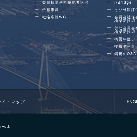
登録橋梁基幹技能者講習
i-Bridge
伊藤學賞
さび外観評
戦略広報WG
会員会社保
橋梁新技術
賛助会員会
橋梁新技術
橋梁年鑑デ
技報データ
鋼橋のQ&A
サイトマップ
ENG
erved.