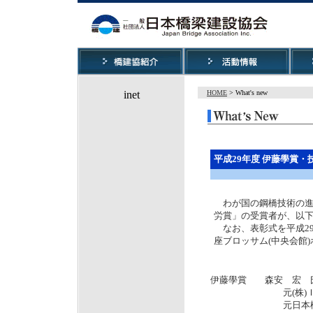
HOME
> What's new
平成29年度 伊藤學賞
わが国の鋼橋技術の進
労賞」の受賞者が、以
なお、表彰式を平成29
座ブロッサム(中央会館
伊藤學賞 森安 宏 
元(株)ＩＨＩイ
元日本橋梁建設