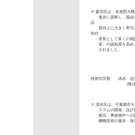
※ 森安氏は、名港西大
進歩に貢献し、協会の
品
質向上に大きく寄与さ
初代
室長として多くの相談
室」の認知度を高め、
されました。
技術功労賞 清水 忠
(株)長大 海
海外鉄
※ 清水氏は、千葉都市
ステムの開発、設計制
復旧・事故物件への的
鋼橋技術の進歩・発展