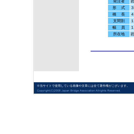
発注者
形 式
橋 長
支間割
１
幅 員
１
所在地
※当サイトで使用している画像や文章には全て著作権がございます。