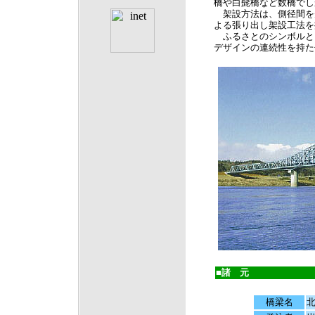
橋や白髭橋など数橋でし
架設方法は、側径間を
よる張り出し架設工法を
ふるさとのシンボルと
デザインの連続性を持た
■諸 元
橋梁名