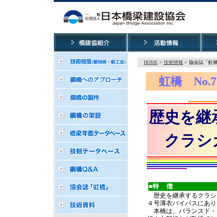
HOME
>
技術情報
> 協会誌「虹
虹橋 No.7
歴史を継
クラシ
■特 徴
歴史を継承するクラシ
４号薄衣バイパスにあり
本橋は、バランスド・