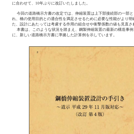
に合わせて、10年ぶりに改訂いたしました。
今回の道路橋示方書の改定では、伸縮装置は上下部接続部の一部と
れ、橋の使用目的との適合性を満足させるために必要な性能がより明
た、設計にあたっては考慮する作用の組合せや衝撃係数の値も見直さ
本書は、このような状況を踏まえ、鋼製伸縮装置の最新の構造事例
に、新しい道路橋示方書に準拠した計算例を示しています。