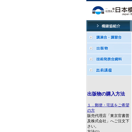
出版物の購入方法
１．郵便・宅送をご希望
の方
販売代理店「東京官書普
及株式会社」へご注文下
さい。
方法(1)