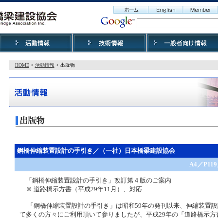
HOME
>
活動情報
> 出版物
鋼橋伸縮装置設計の手引き／（一社）日本橋梁建設協会
A4／P11
「鋼橋伸縮装置設計の手引き」改訂第４版のご案内
※ 道路橋示方書（平成29年11月）、対応
「鋼橋伸縮装置設計の手引き」は昭和59年の発刊以来、伸縮装置設
て多くの方々にご利用頂いて参りましたが、平成29年の「道路橋示方