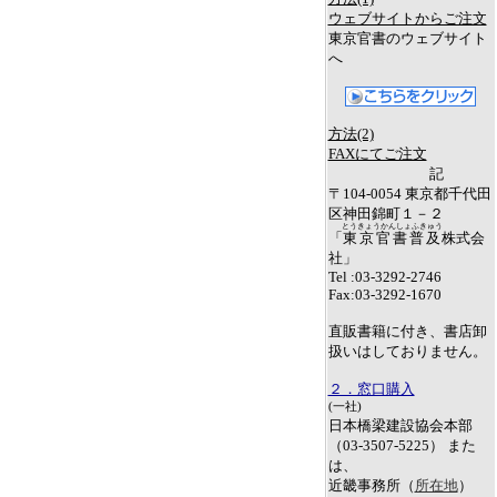
ウェブサイトからご注文
東京官書のウェブサイト
へ
方法(2)
FAXにてご注文
記
〒104-0054 東京都千代田
区神田錦町１－２
とうきょうかんしょふきゅう
「
東京官書普及
株式会
社」
Tel :03-3292-2746
Fax:03-3292-1670
直販書籍に付き、書店卸
扱いはしておりません。
２．窓口購入
(一社)
日本橋梁建設協会本部
（03-3507-5225） また
は、
近畿事務所（
所在地
）