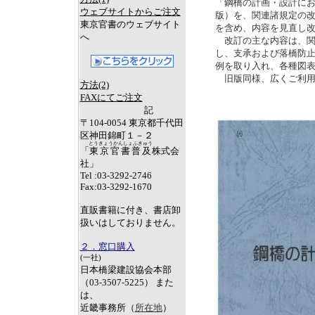
「鋼橋の計画・設計にお
ウェブサイトからご注文
版）を、関連諸規定の改
東京官書のウェブサイト
を含め、内容を見直し改
へ
改訂の主な内容は、関
し、支承および落橋防
例を取り入れ、各種図
旧版同様、広くご利用
方法(2)
FAXにてご注文
記
〒104-0054 東京都千代田
区神田錦町１－２
とうきょうかんしょふきゅう
「
東京官書普及
株式会
社」
Tel :03-3292-2746
Fax:03-3292-1670
直販書籍に付き、書店卸
扱いはしておりません。
２．窓口購入
(一社)
日本橋梁建設協会本部
（03-3507-5225） また
は、
近畿事務所（
所在地
）