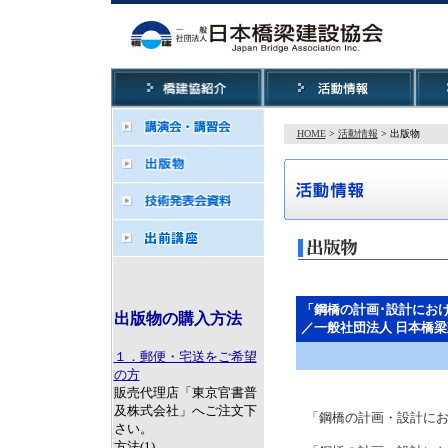
HOME
>
活動情報
> 出版物
「鋼橋の計画･設計にお
出版物の購入方法
／一般社団法人 日本橋
１．郵便・宅送をご希望
の方
販売代理店「東京官書普
及株式会社」へご注文下
「鋼橋の計画・設計に
さい。
方法(1)