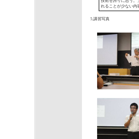
技術を誇りに思う。
れることが少ない内
5,講習写真