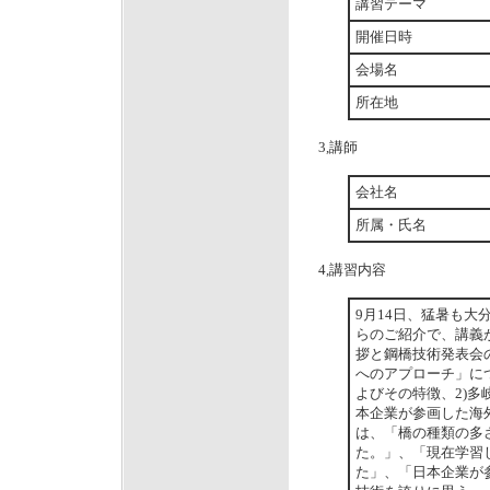
講習テーマ
開催日時
会場名
所在地
3,講師
会社名
所属・氏名
4,講習内容
9月14日、猛暑も
らのご紹介で、講義
拶と鋼橋技術発表会
へのアプローチ」に
よびその特徴、2)多
本企業が参画した海
は、「橋の種類の多
た。」、「現在学習
た」、「日本企業が