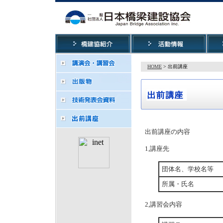
HOME
> 出前講座
出前講座の内容
1,講座先
団体名、学校名等
所属・氏名
2,講習会内容