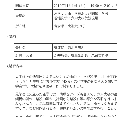
開催日時
2010年11月1日（月） 10:00～12:00，13:
座学：大曲小学校および開知小学校
会場名
現場見学：六戸大橋架設現場
所在地
青森県上北郡六戸町
3,講師
会社名
橋建協 東北事務所
所属・氏名
永井所長、後藤副所長、久留宮幹事
4,講習内容
太平洋上の低気圧によるあいにくの雨の中、平成22年11月1日午
（45名）と午後に開知小学校（45名）の小学生のみなさんを招い
学会”六戸大橋”を当協会主催で開催しました。
見学会に先立った座学では、簡単なクイズも交えて、六戸大橋の
鋼橋の製作・架設の流れ（計画から架設）等の紹介や説明を行い
みなさんも、元気に質問に答えてくれたり、逆に「橋をつくるま
すか？」など質問される等、和気あいあいの中で座学を行うこと
六戸大橋の現場では、国土交通省の監督官と現場所長からからの