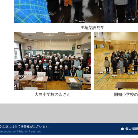
主桁架設見学
大曲小学校の皆さん
開知小学校の
や文章には全て著作権がございます。