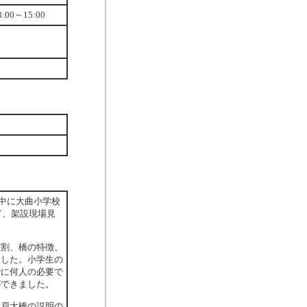
00～15:00
前中に大曲小学校
て、架設現場見
役割、橋の特徴、
ました。小学生の
でに何人の必要で
ができました。
六戸大橋の説明の