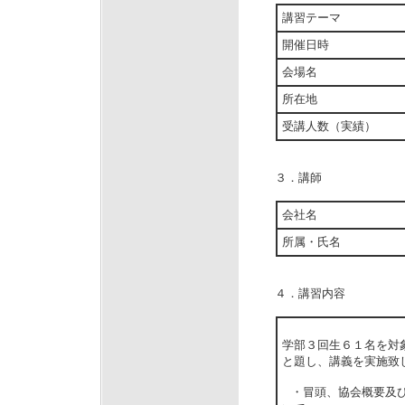
講習テーマ
開催日時
会場名
所在地
受講人数（実績）
３．講師
会社名
所属・氏名
４．講習内容
学部３回生６１名を対
と題し、講義を実施致
・冒頭、協会概要及