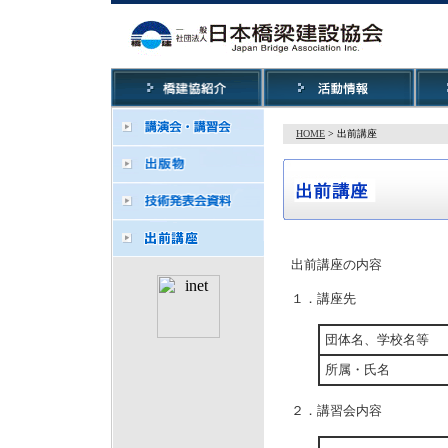
HOME
> 出前講座
出前講座の内容
１．講座先
団体名、学校名等
所属・氏名
２．講習会内容