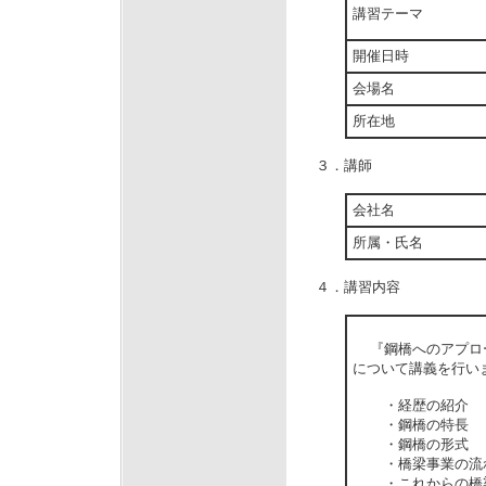
講習テーマ
開催日時
会場名
所在地
３．講師
会社名
所属・氏名
４．講習内容
『鋼橋へのアプロー
について講義を行い
・経歴の紹介 （
・鋼橋の特長
・鋼橋の形式
・橋梁事業の流
・これからの橋