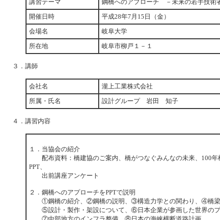
講習テーマ
鋼橋へのアプローチ －未来の若手技
開催日時
平成28年7月15日（金）
会場名
岐阜大学
所在地
岐阜市柳戸１－１
３．講師
会社名
瀧上工業株式会社
所属・氏名
設計グループ 岩田 知子
４．講習内容
１．当協会の紹介
配布資料：橋建協のご案内、橋がつなぐみんなの未来、100年
PPT、
出前講座アンケート
２．鋼橋へのアプローチをPPTで説明
①鋼橋の紹介、②鋼橋の説明、③構造力学との関わり、④橋梁
⑤設計・製作・架設について、⑥日本企業が参画した世界のプ
⑦中部地方のインフラ整備、⑧日本の海峡横断道路計画