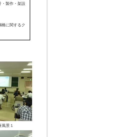
・製作・架設
橋に関するク
座風景１