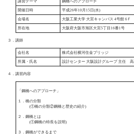
講習テーマ
鋼橋へのアプローチ
開催日時
平成26年10月15日(水)
会場名
大阪工業大学 大宮キャンパス 4号館 6Ｆ
所在地
大阪府大阪市旭区大宮5丁目16番1号
３．講師
会社名
株式会社横河住金ブリッジ
所属・氏名
設計センター 大阪設計グループ 主任 高
４．講習内容
「鋼橋へのアプローチ」
１．橋の分類
(①橋の分類②鋼橋と歴史の紹介)
２．鋼橋とは
(①鋼橋の特長を説明)
３．鋼橋ができるまで