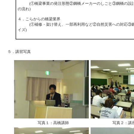
(①橋梁事業の発注形態②鋼橋メーカーのしごと③鋼橋の設計
の流れ)
４．こらからの橋梁業界
(①補修・架け替え、一部再利用など②自然災害への対応③鋼
イズ)
５．講習写真
写真１：高橋講師
写真２：講