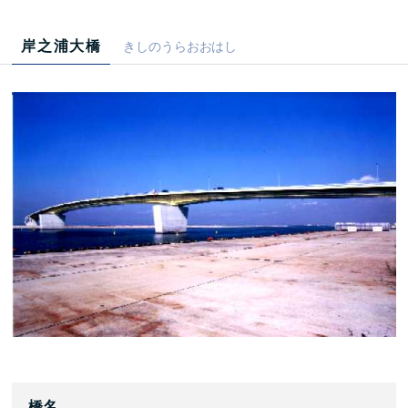
岸之浦大橋
きしのうらおおはし
橋名