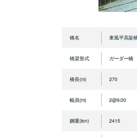
橋名
東風平高架
橋梁形式
ガーダー橋
橋長(m)
270
幅員(m)
2@9.00
鋼重(ton)
2415