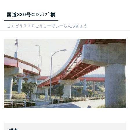
国道330号CDﾗﾝﾌﾟ橋
こくどう３３０ごうしーでぃーらんぷきょう