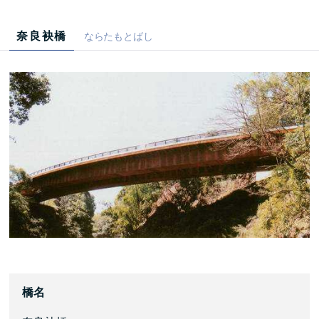
奈良袂橋
ならたもとばし
橋名