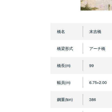
橋名
末吉橋
橋梁形式
アーチ橋
橋長(m)
99
幅員(m)
6.75+2.00
鋼重(ton)
386