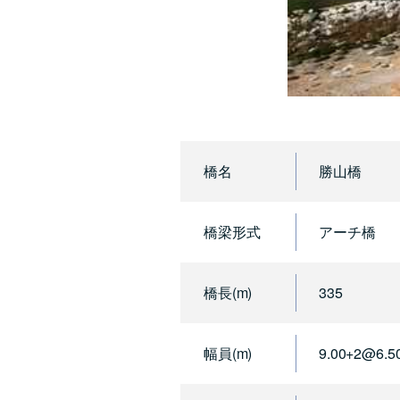
橋名
勝山橋
橋梁形式
アーチ橋
橋長(m)
335
幅員(m)
9.00+2@6.5